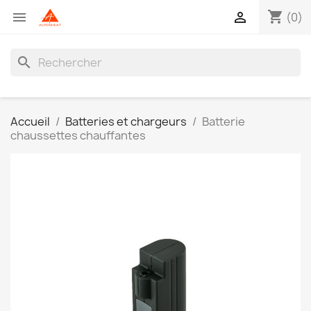
shopping_cart


(0)
search
Accueil
Batteries et chargeurs
Batterie
chaussettes chauffantes